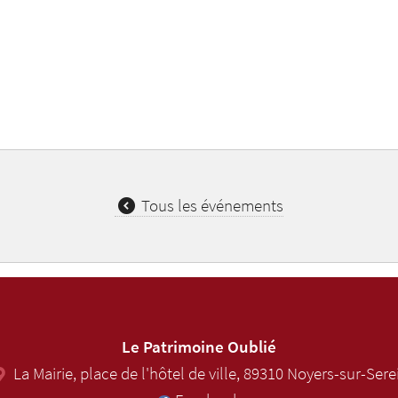
Tous les événements
Le Patrimoine Oublié
La Mairie, place de l'hôtel de ville
,
89310
Noyers-sur-Sere