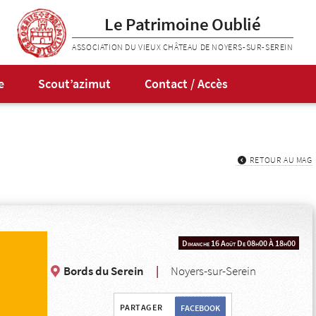
Le Patrimoine Oublié
ASSOCIATION DU VIEUX CHÂTEAU DE NOYERS-SUR-SEREIN
e
Scout’azimut
Contact / Accès
RETOUR AU MAG
Dimanche 16 Août De 08h00
À
18h00
Bords du Serein
|
Noyers-sur-Serein
PARTAGER
FACEBOOK