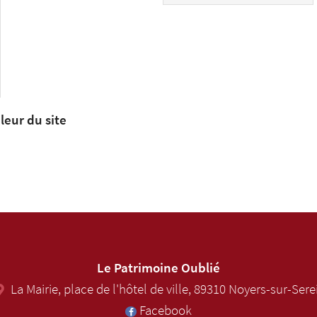
leur du site
Le Patrimoine Oublié
La Mairie, place de l'hôtel de ville
,
89310
Noyers-sur-Sere
Facebook