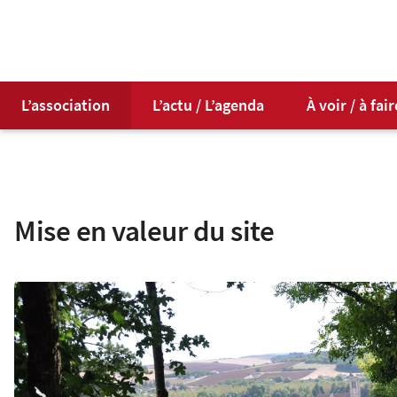
L’association
L’actu / L’agenda
À voir / à fair
Mise en valeur du site